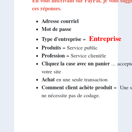
En vous inscrivant sur PayPal, je vous sug
ces réponses.
Adresse courriel
Mot de passe
Entreprise
Type d'entreprise
=
Produits
= Service public
Profession
= Service clientèle
Cliquez la case avec un panier
... accept
votre site
Achat
en une seule transaction
Comment client achète produit
= Une so
ne nécessite pas de codage.