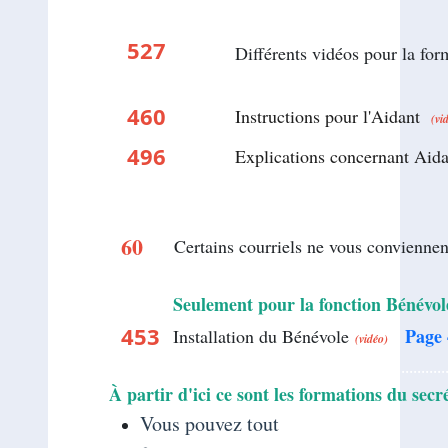
527
Différents vidéos pour la
460
Instructions pour l'Aidant
(vi
496
Explications concernant Ai
...........
60
...
Certains courriels ne vous convienn
...
Seulement pour la fonction Bénévol
..............
453
Page
Installation du Bénévole
(vidéo)
.......
....................................................................
À partir d'ici ce sont les formations du secr
Vous pouvez tout