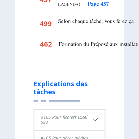
Page 457
)
LAGENDA
Selon chaque tâche, vous fere
499
.
462
.
Formation du Préposé aux install
Explications des
tâches
#105 Pour fichiers Excel
583
#105 Pour gérer médias