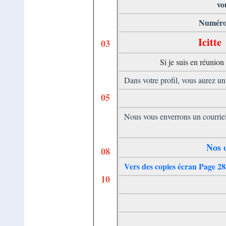
vo
Numéro
Icitte
03
Si je suis en réunio
Dans votre profil, vous aurez u
05
Nous vous enverrons un courrie
Nos 
08
Vers des copies écran Page 2
10