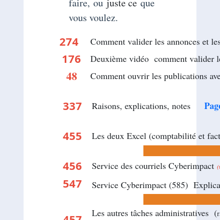
faire, ou
juste ce
que
vous voulez.
274
Comment valider les annonces e
...
..
176
Deuxième vidéo comment valider 
48
Comment ouvrir les publicati
...................
..
337
..
Pag
Raisons, explications, notes
455
Les deux Excel (comptabilité et fa
.......................................
456
Service des courriels Cyberimpact
(
547
Service Cyberimpact (585) Expl
.......................................
Les autres tâches administratives (
r
457