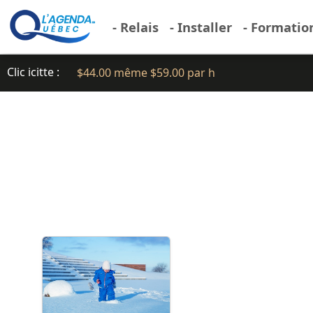
- Relais
- Installer
- Formatio
Clic icitte :
$44.00 même $59.00 par h