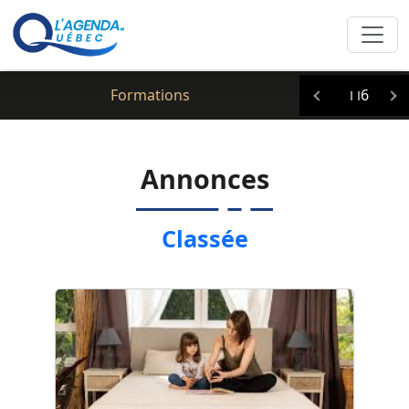
Clic icitte :
Formations
6
Annonces
Classée