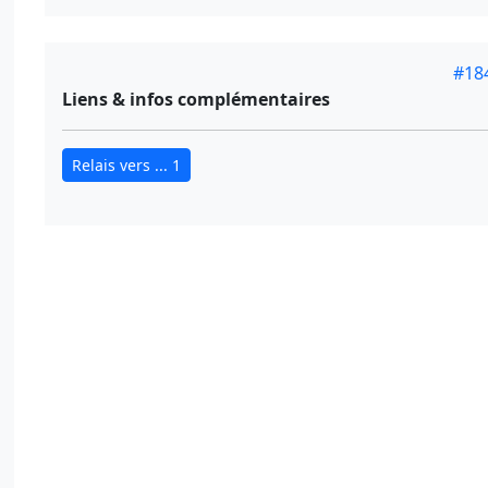
#18
Liens & infos complémentaires
Relais vers ... 1