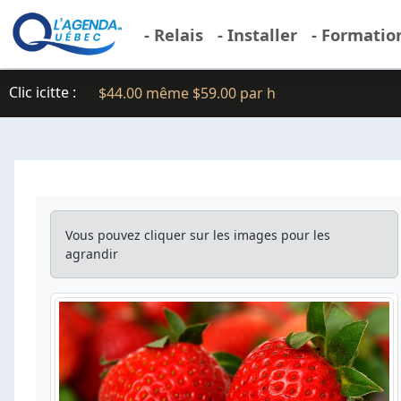
- Relais
- Installer
- Formatio
Clic icitte :
$44.00 même $59.00 par h
Vous pouvez cliquer sur les images pour les
agrandir