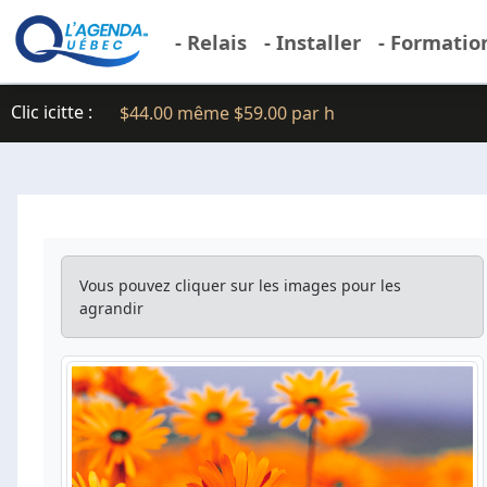
- Relais
- Installer
- Formatio
Clic icitte :
$44.00 même $59.00 par h
Vous pouvez cliquer sur les images pour les
agrandir