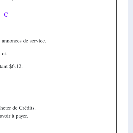
C
re
 annonces de service.
-ci.
tant $6.12.
cheter de Crédits.
avoir à payer.