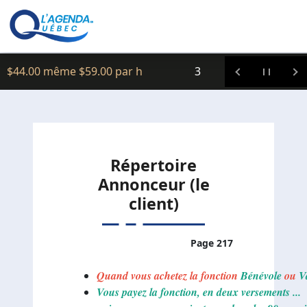
Clic icitte :
$44.00 même $59.00 par h
3
Répertoire
Annonceur (le
client)
Page 217
Quand vous achetez la fonction
Bénévole
ou
V
Vous payez la fonction, en deux versements ...