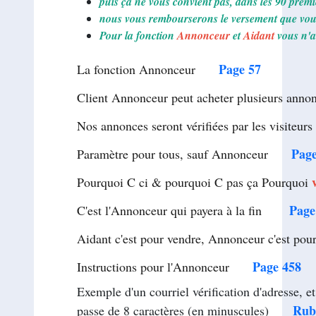
puis ça ne vous convient pas, dans les 90 premi
nous vous rembourserons le versement que vous
Pour la fonction
Annonceur
et
Aidant
vous n'a
Page 57
La fonction Annonceur
Client Annonceur peut acheter plusieurs 
Nos annonces seront vérifiées par les visi
Page
Paramètre pour tous, sauf Annonceur
Pourquoi C ci & pourquoi C pas ça Pourquoi
Page
C'est l'Annonceur qui payera à la fin
Aidant c'est pour vendre, Annonceur c'est 
Page 458
Instructions pour l'Annonceur
Exemple d'un courriel vérification d'adresse, e
Rub
passe de 8 caractères (en minuscules)