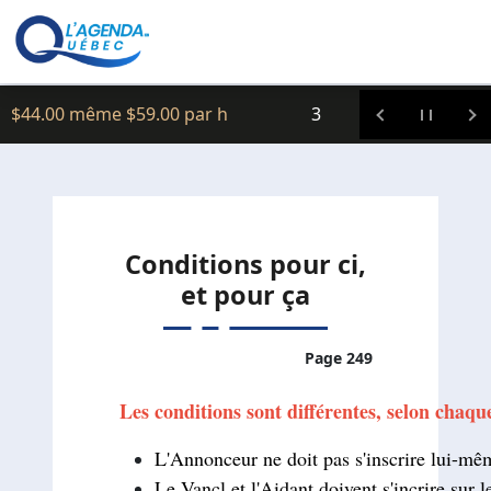
Clic icitte :
$44.00 même $59.00 par h
3
Conditions pour ci,
et pour ça
Page 249
Les conditions sont différentes, selon chaqu
L'Annonceur ne doit pas s'inscrire lui-même
Le Vancl et l'Aidant doivent s'incrire sur le