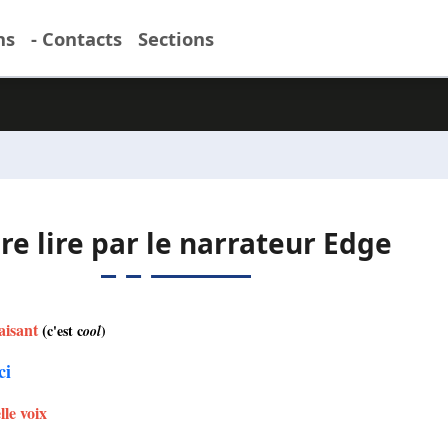
ns
- Contacts
Sections
ire lire par le narrateur Edge
aisant
(
c'est c
)
ool
ci
lle voix