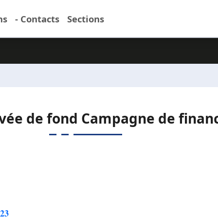
ns
- Contacts
Sections
evée de fond Campagne de fina
 23