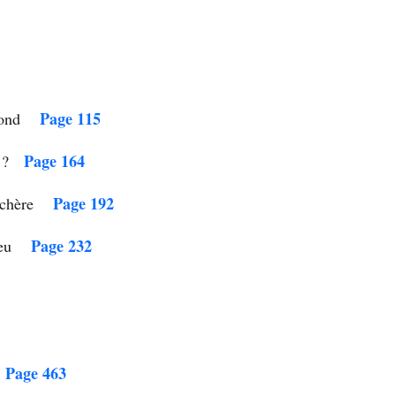
Page 115
e fond
Page 164
nt ?
Page 192
ns chère
Page 232
n peu
Page 463
s