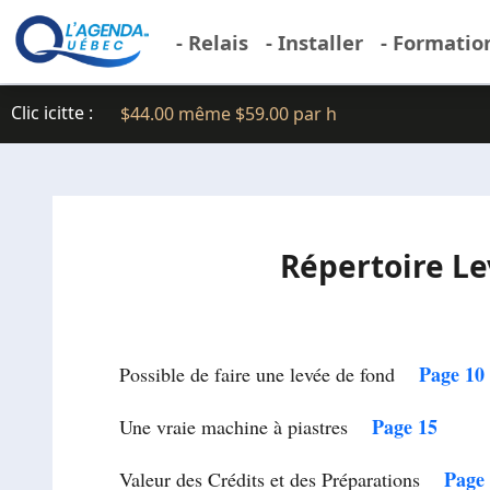
- Relais
- Installer
- Formatio
Clic icitte :
$44.00 même $59.00 par h
Répertoire L
Page 10
Possible de faire une levée de fond
Page 15
Une vraie machine à piastres
Page
Valeur des Crédits et des Préparations