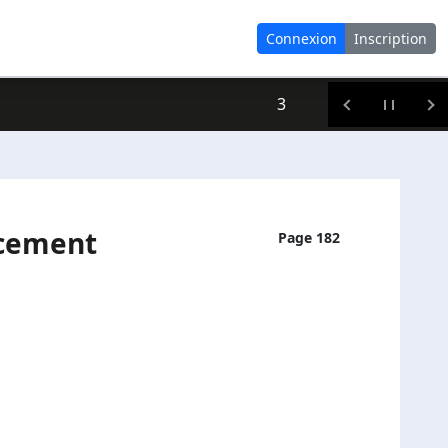
Connexion
Inscription
3
ncement
Page 182