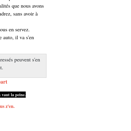
alités que nous avons
ndrez, sans avoir à
ous en servez.
auto, il va s'en
éressés peuvent s'en
t.
part
n vaut la peine.
us z'en.