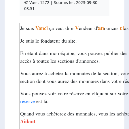
Vue : 1272 | Soumis le : 2023-09-30
03:51
V
an
cl
Vancl
Je suis
ça veut dire
endeur d'
nonces
as
Je suis le fondateur du site.
En étant dans mon équipe, vous pouvez publier des an
accès à toutes les sections d'annonces.
Vous aurez à acheter la monnaies de la section, vou
section dont vous aurez des monnaies dans votre rés
Vous pouvez voir votre réserve en cliquant sur votre 
réserve
est là.
Quand vous achèterez des monnaies, vous les achèter
Aidant
.