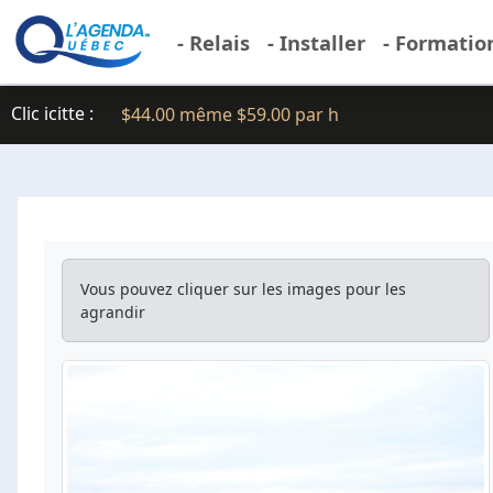
- Relais
- Installer
- Formatio
Clic icitte :
$44.00 même $59.00 par h
Vous pouvez cliquer sur les images pour les
agrandir